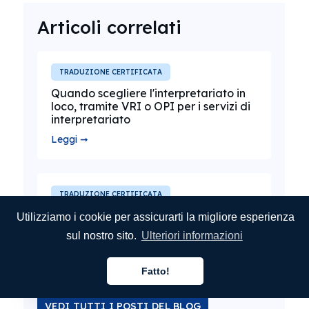
Articoli correlati
TRADUZIONE CERTIFICATA
Quando scegliere l'interpretariato in
loco, tramite VRI o OPI per i servizi di
interpretariato
Leggi ➞
TRADUZIONE CERTIFICATA
Come ottenere servizi di
Utilizziamo i cookie per assicurarti la migliore esperienza
interpretariato telefonico negli Stati
sul nostro sito.
Ulteriori informazioni
Uniti
Leggi ➞
Fatto!
Italiano
VEDI TUTTI I POSTI DEL BLOG