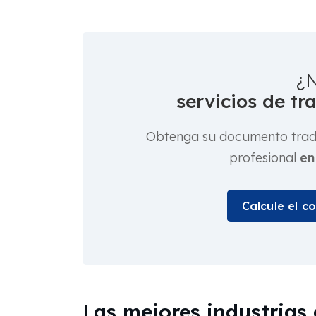
¿N
servicios de tr
Obtenga su documento tradu
profesional
en
Calcule el c
Las mejores industrias