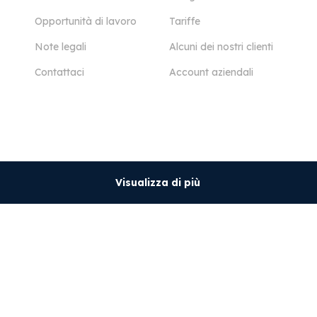
Opportunità di lavoro
Tariffe
Note legali
Alcuni dei nostri clienti
Contattaci
Account aziendali
Visualizza di più