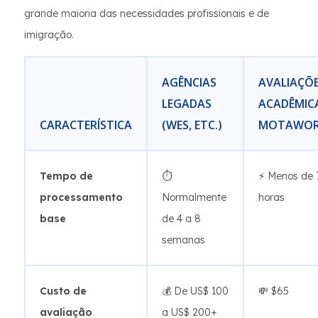
grande maioria das necessidades profissionais e de
imigração.
AGÊNCIAS
AVALIAÇÕ
LEGADAS
ACADÊMIC
CARACTERÍSTICA
(WES, ETC.)
MOTAWO
Tempo de
⏱️
⚡ Menos de 
processamento
Normalmente
horas
base
de 4 a 8
semanas
Custo de
💰 De US$ 100
💸 $65
avaliação
a US$ 200+