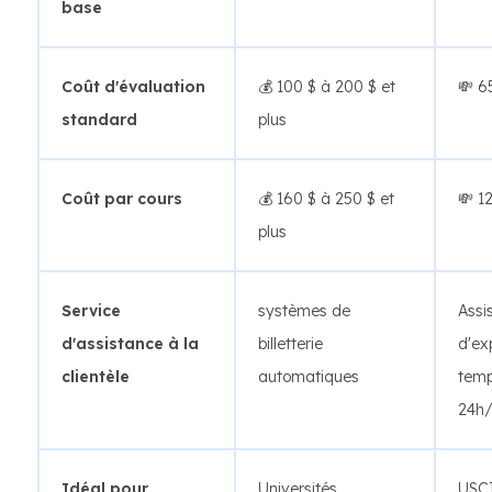
base
Coût d'évaluation
💰 100 $ à 200 $ et
💸 6
standard
plus
Coût par cours
💰 160 $ ​​à 250 $ et
💸 1
plus
Service
systèmes de
Assi
d'assistance à la
billetterie
d'ex
clientèle
automatiques
temp
24h/
Idéal pour
Universités
USCI