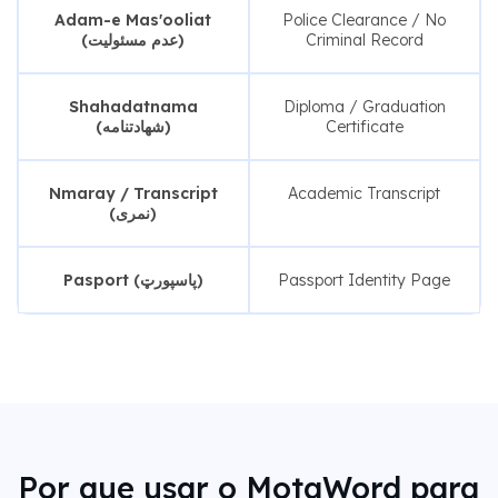
Adam-e Mas'ooliat
Police Clearance / No
(عدم مسئولیت)
Criminal Record
Shahadatnama
Diploma / Graduation
(شهادتنامه)
Certificate
Nmaray / Transcript
Academic Transcript
(نمری)
Pasport (پاسپورټ)
Passport Identity Page
Por que usar o MotaWord para