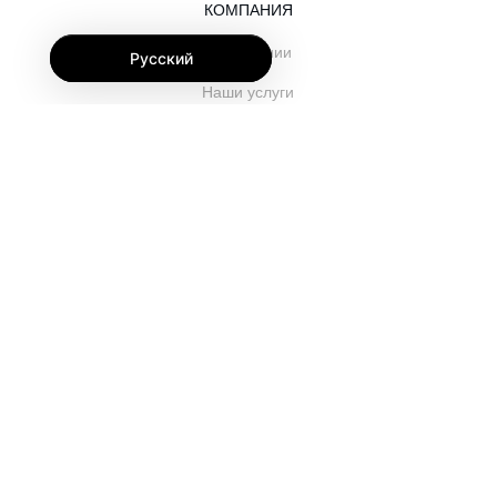
КОМПАНИЯ
О компании
Русский
Наши услуги
Блог
Часто задаваемые вопросы
Наша команда
Карьеры
Юриспруденция
Контакты
ДЛЯ КЛИЕНТОВ
Войти
Зарегистрироваться