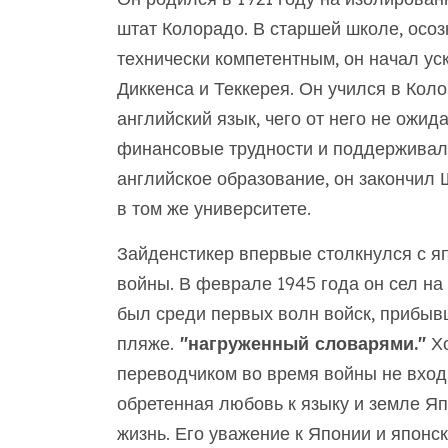
штат Колорадо. В старшей школе, осозн
технически компетентным, он начал ус
Диккенса и Теккерея. Он учился в Кол
английский язык, чего от него не ожид
финансовые трудности и поддерживала
английское образование, он закончил
в том же университете.
Зайденстикер впервые столкнулся с я
войны. В феврале 1945 года он сел на
был среди первых волн войск, прибывш
пляже.
"нагруженный словарями."
Хо
переводчиком во время войны не вход
обретенная любовь к языку и земле Я
жизнь. Его уважение к Японии и японск