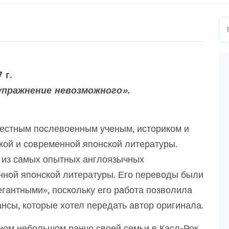
 г.
пражнение невозможного».
естным послевоенным ученым, историком и
ой и современной японской литературы.
 из самых опытных англоязычных
нной японской литературы. Его переводы были
гантными», поскольку его работа позволила
нсы, которые хотел передать автор оригинала.
ном небольшом ранчо своей семьи в Касл-Рок,