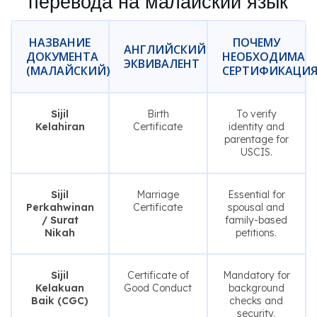
перевода на малайский язык
НАЗВАНИЕ
ПОЧЕМУ
АНГЛИЙСКИЙ
ДОКУМЕНТА
НЕОБХОДИМА
ЭКВИВАЛЕНТ
(МАЛАЙСКИЙ)
СЕРТИФИКАЦИ
Sijil
Birth
To verify
Kelahiran
Certificate
identity and
parentage for
USCIS.
Sijil
Marriage
Essential for
Perkahwinan
Certificate
spousal and
/ Surat
family-based
Nikah
petitions.
Sijil
Certificate of
Mandatory for
Kelakuan
Good Conduct
background
Baik (CGC)
checks and
security.