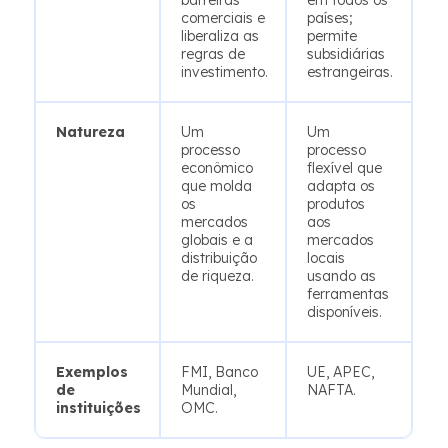
barreiras
em todos os
comerciais e
países;
liberaliza as
permite
regras de
subsidiárias
investimento.
estrangeiras.
Natureza
Um
Um
processo
processo
econômico
flexível que
que molda
adapta os
os
produtos
mercados
aos
globais e a
mercados
distribuição
locais
de riqueza.
usando as
ferramentas
disponíveis.
Exemplos
FMI, Banco
UE, APEC,
de
Mundial,
NAFTA.
instituições
OMC.