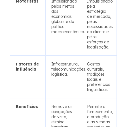
Motoristas
Impulsionado
Impulsionado
pelas metas
pela
das
estratégia
economias
de mercado,
globais e da
pelas
política
necessidades
macroeconômica.
do cliente e
pelos
esforços de
localização.
Fatores de
Infraestrutura,
Gostos
influência
telecomunicações,
culturais,
logística.
tradições
locais e
preferências
linguísticas.
Benefícios
Remove as
Permite o
obrigações
fornecimento,
de visto,
a produção
elimina
e as vendas