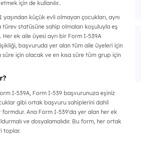
tmek için de kullanılır..
1 yaşından küçük evli olmayan çocukları, aynı
türev statüsüne sahip olmaları koşuluyla eş
. Her ek aile üyesi ayrı bir Form I-539A
kliği, başvuruda yer alan tüm aile üyeleri için
 süre için olacak ve en kısa süre tüm grup için
r?
Form I-539A, Form I-539 başvurunuza eşiniz
uklar gibi ortak başvuru sahiplerini dahil
r formdur. Ana Form I-539'da yer alan her ek
ldurmalı ve dosyalamalıdır. Bu form, her ortak
i toplar.