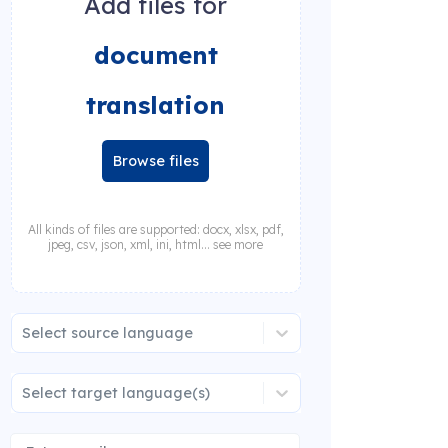
Add files for
document
translation
Browse files
All kinds of files are supported: docx, xlsx, pdf,
jpeg, csv, json, xml, ini, html... see more
Select source language
Select target language(s)