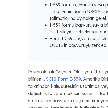
I-539 formu çevrimiçi veya p
sahiplerinin doğru USCIS baş
talimatlarına uymaları gerek
I-539 formu başvurusuyla bir
destekleyici belgeler için onayl
Form I-539 başvurusu bekle
USCIS'in başvuruyu terk edil
Resmi olarak Göçmen Olmayan Statüyü
bilinen
USCIS Form I-539
, Amerika Bir
tarafından kalış süresinin uzatılması v
değişiklik talep etmek için kullanılır. 
statüsü için başvuran göçmen olmayanl
öğrencileri tarafından da kullanılabili