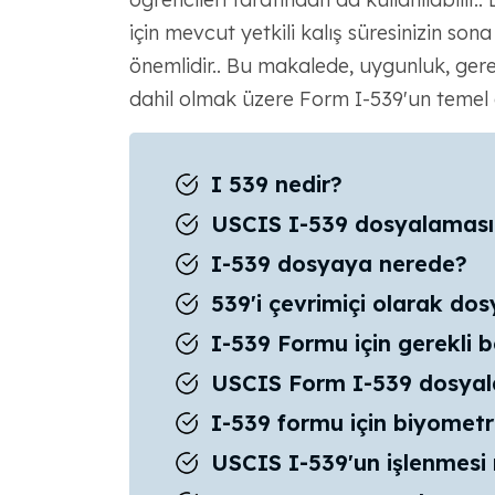
için mevcut yetkili kalış süresinizin s
önemlidir.. Bu makalede, uygunluk, gerek
dahil olmak üzere Form I-539'un temel a
I 539 nedir?
USCIS I-539 dosyalaması
I-539 dosyaya nerede?
539'i çevrimiçi olarak dos
I-539 Formu için gerekli be
USCIS Form I-539 dosyala
I-539 formu için biyometr
USCIS I-539'un işlenmesi 