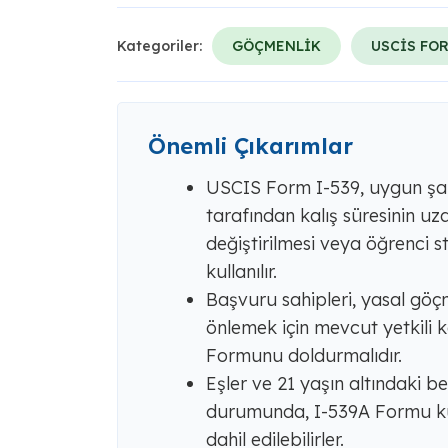
Kategoriler:
GÖÇMENLİK
USCİS FO
Önemli Çıkarımlar
USCIS Form I-539, uygun şar
tarafından kalış süresinin u
değiştirilmesi veya öğrenci 
kullanılır.
Başvuru sahipleri, yasal gö
önlemek için mevcut yetkili 
Formunu doldurmalıdır.
Eşler ve 21 yaşın altındaki b
durumunda, I-539A Formu kul
dahil edilebilirler.