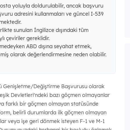
osta yoluyla doldurulabilir, ancak başvuru
vuru adresini kullanmaları ve güncel I-539
mektedir.
likte sunulan İngilizce dışındaki tüm
ı çeviriler gereklidir.
medeyken ABD dışına seyahat etmek,
miş olarak değerlendirmesine neden olabilir.
 Genişletme/Değiştirme Başvurusu olarak
leşik Devletleri'ndeki bazı göçmen olmayanlar
eya farklı bir göçmen olmayan statüsünde
Bu form, belirli durumlarda ilk göçmen olmayan
ar veya işe geri dönmek isteyen F-1 ve M-1
r.. Durumunuzdaki herhangi bir boşluğu önlemek