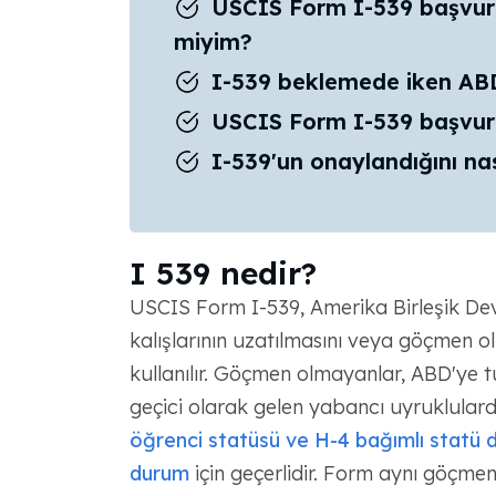
USCIS Form I-539 başvur
miyim?
I-539 beklemede iken ABD
USCIS Form I-539 başvur
I-539'un onaylandığını nas
I 539 nedir?
USCIS Form I-539, Amerika Birleşik Dev
kalışlarının uzatılmasını veya göçmen o
kullanılır. Göçmen olmayanlar, ABD'ye tur
geçici olarak gelen yabancı uyruklulard
öğrenci statüsü ve H-4 bağımlı statü 
durum
için geçerlidir. Form aynı göçmen