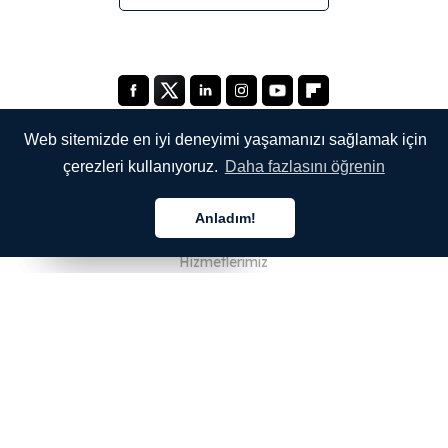
Web sitemizde en iyi deneyimi yaşamanızı sağlamak için
çerezleri kullanıyoruz.
Daha fazlasını öğrenin
ŞİRKETİMİZ
Anladım!
Hakkımızda
Türkçe
Türkçe
Türkçe
Hizmetlerimiz
Blog
SSS
Ekibimiz
Kariyer
Hukuk