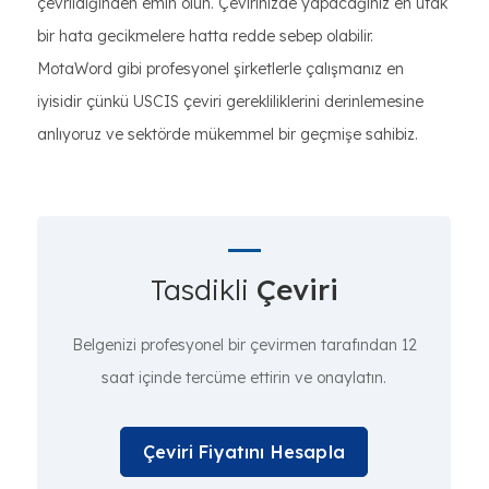
çevrildiğinden emin olun. Çevirinizde yapacağınız en ufak
bir hata gecikmelere hatta redde sebep olabilir.
MotaWord gibi profesyonel şirketlerle çalışmanız en
iyisidir çünkü USCIS çeviri gerekliliklerini derinlemesine
anlıyoruz ve sektörde mükemmel bir geçmişe sahibiz.
Tasdikli
Çeviri
Belgenizi profesyonel bir çevirmen tarafından 12
saat içinde tercüme ettirin ve onaylatın.
Çeviri Fiyatını Hesapla