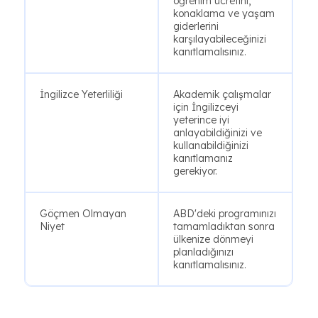
öğrenim ücretini,
konaklama ve yaşam
giderlerini
karşılayabileceğinizi
kanıtlamalısınız.
İngilizce Yeterliliği
Akademik çalışmalar
için İngilizceyi
yeterince iyi
anlayabildiğinizi ve
kullanabildiğinizi
kanıtlamanız
gerekiyor.
Göçmen Olmayan
ABD'deki programınızı
Niyet
tamamladıktan sonra
ülkenize dönmeyi
planladığınızı
kanıtlamalısınız.