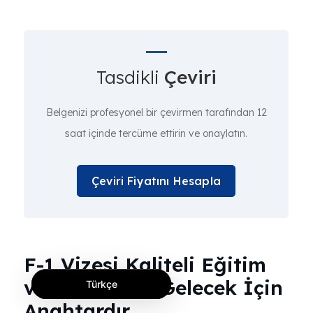
Tasdikli
Çeviri
Belgenizi profesyonel bir çevirmen tarafından 12
saat içinde tercüme ettirin ve onaylatın.
Çeviri Fiyatını Hesapla
F-1 Vizesi Kaliteli Eğitim
ve Harika Bir Gelecek İçin
Türkçe
Anahtardır