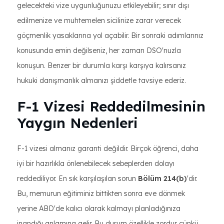
gelecekteki vize uygunluğunuzu etkileyebilir; sınır dışı
edilmenize ve muhtemelen sicilinize zarar verecek
göçmenlik yasaklarına yol açabilir. Bir sonraki adımlarınız
konusunda emin değilseniz, her zaman DSO'nuzla
konuşun. Benzer bir durumla karşı karşıya kalırsanız
hukuki danışmanlık almanızı şiddetle tavsiye ederiz.
F-1 Vizesi Reddedilmesinin
Yaygın Nedenleri
F-1 vizesi almanız garanti değildir. Birçok öğrenci, daha
iyi bir hazırlıkla önlenebilecek sebeplerden dolayı
reddediliyor. En sık karşılaşılan sorun
Bölüm 214(b)
'dir.
Bu, memurun eğitiminiz bittikten sonra eve dönmek
yerine ABD'de kalıcı olarak kalmayı planladığınıza
inandığı anlamına gelir. Bu durum özellikle zordur çünkü