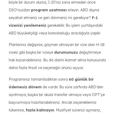
böyle bir durum olursa, I-20'niz sona ermeden önce
DSO'nuzdan
program uzatması
isteyin. ABD dışına
seyahat etmeniz ve geri dönmeniz mi gerekiyor?
F-1
vizenizi yenilemeniz
gerekebilir. Bu işlem yurtdışındaki
ABD büyükelçiliği veya konsolosluğu aracılığıyla yapılır.
Planlarınız değişirse, göçmen olmayan bir vize olan H-1B
vizesi gibi başka bir vizeye
durumunuzu
değiştirmeye
hak kazanabilirsiniz. Bu da daimi ikamet alma konusunda
daha fazla fırsat ve seçeneğin önünü açıyor.
Programınızı tamamladıktan sonra
60 günlük bir
ödemesiz dönem
de vardır. Bu süre zarfında ABD'den
ayrılmaya, başka bir okula transfer olmaya veya OPT'ye
başvurmaya hazırlanabilirsiniz. Ancak seçenekleriniz
tükenirse,
fazla kalmayın
. Muafiyet sürenizi aşmanız,