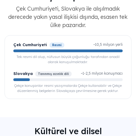
Çek Cumhuriyeti, Slovakya ile alışılmadık
derecede yakın yasal ilişkisi dışında, esasen tek
ülke pazarıdır.
Çek Cumhuriyeti
~10,5 milyon yerli
Resmi
Tek resmi dil olup, nüfusun büyük çoğunluğu tarafından anadil
olarak konuşulmaktadır.
Slovakya
~1-2,5 milyon konuşmacı
Tanınmış azınlık dili
Çekçe konuşanlar resmi yazışmalarda Çekçe kullanabilir ve Çekçe
düzenlenmiş belgelerin Slovakçaya çevrilmesine gerek yoktur.
Kültürel ve dilsel