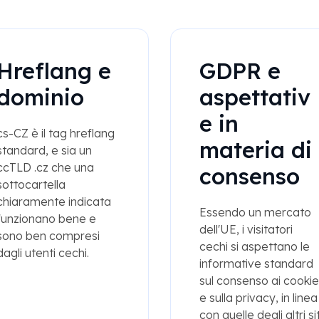
Hreflang e
GDPR e
dominio
aspettativ
e in
cs-CZ è il tag hreflang
materia di
standard, e sia un
ccTLD .cz che una
consenso
sottocartella
chiaramente indicata
Essendo un mercato
funzionano bene e
dell'UE, i visitatori
sono ben compresi
cechi si aspettano le
dagli utenti cechi.
informative standard
sul consenso ai cookie
e sulla privacy, in linea
con quelle degli altri sit