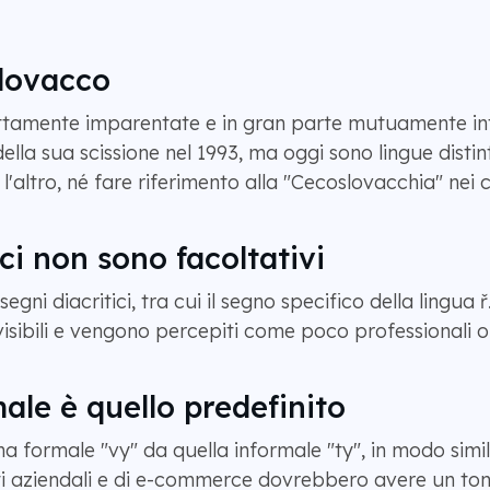
slovacco
ttamente imparentate e in gran parte mutuamente intell
la sua scissione nel 1993, ma oggi sono lingue distinte
 l'altro, né fare riferimento alla "Cecoslovacchia" nei c
ici non sono facoltativi
egni diacritici, tra cui il segno specifico della lingua ř
ibili e vengono percepiti come poco professionali o 
male è quello predefinito
rma formale "vy" da quella informale "ty", in modo sim
ti aziendali e di e-commerce dovrebbero avere un ton