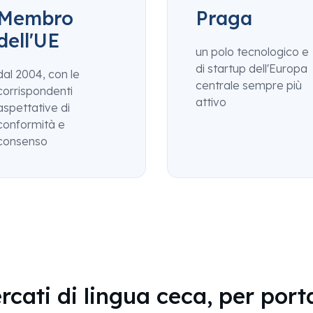
Membro
Praga
dell'UE
un polo tecnologico e
di startup dell'Europa
dal 2004, con le
centrale sempre più
corrispondenti
attivo
aspettative di
conformità e
consenso
rcati di lingua ceca, per port