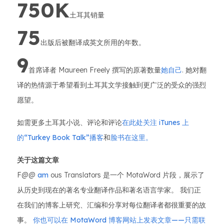
750K
土耳其销量
75
出版后被翻译成英文所用的年数。
9
首席译者 Maureen Freely 撰写的原著数量
她自己
. 她对翻
译的热情源于希望看到土耳其文学接触到更广泛的受众的强烈
愿望。
如需更多土耳其小说、评论和评论
在此处关注 iTunes 上
的“Turkey Book Talk”播客
和
脸书在这里。
关于这篇文章
F@@
am
ous Translators 是一个 MotaWord 片段，展示了
从历史到现在的著名专业翻译作品和著名语言学家。 我们正
在我们的博客上研究、汇编和分享对每位翻译者都很重要的故
事。
你也可以在 MotaWord 博客网站上发表文章——只需联