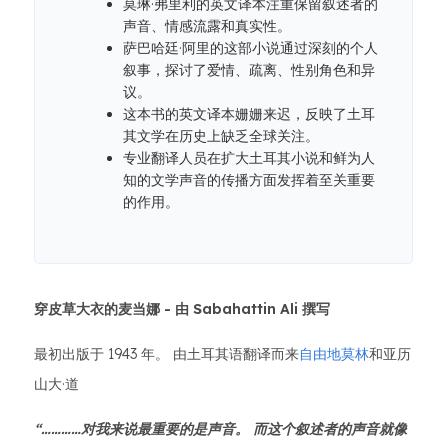
莫琳·弗里利的英文译本注重保留叙述者的
声音、情感流露和真实性。
萨巴哈廷·阿里的这部小说通过深刻的个人
叙事，探讨了爱情、疏离、性别角色和异
议。
这本书的英文译本姗姗来迟，反映了土耳
其文学在历史上缺乏全球关注。
专业翻译人员在扩大土耳其小说和鲜为人
知的文学声音的传播方面发挥着至关重要
的作用。
穿皮草大衣的麦当娜 -
由 Sabahattin Ali 撰写
最初出版于 1943 年。 由土耳其语翻译而来
自由地莫林
和亚历
山大·道
“…………对我来说最重要的是声音。 而这个叙述者的声音就像