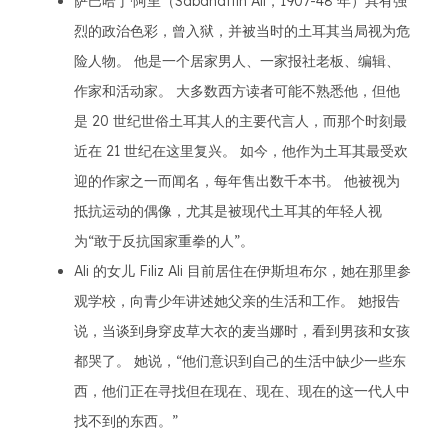
萨巴哈丁·阿里（Sabahattin Ali，1907-48 年）具有强
烈的政治色彩，曾入狱，并被当时的土耳其当局视为危
险人物。 他是一个居家男人、一家报社老板、编辑、
作家和活动家。 大多数西方读者可能不熟悉他，但他
是 20 世纪世俗土耳其人的主要代言人，而那个时刻最
近在 21 世纪在这里复兴。 如今，他作为土耳其最受欢
迎的作家之一而闻名，每年售出数千本书。 他被视为
抵抗运动的偶像，尤其是被现代土耳其的年轻人视
为“敢于反抗国家重拳的人”。
Ali 的女儿 Filiz Ali 目前居住在伊斯坦布尔，她在那里参
观学校，向青少年讲述她父亲的生活和工作。 她报告
说，当谈到身穿皮草大衣的麦当娜时，看到男孩和女孩
都哭了。 她说，“他们意识到自己的生活中缺少一些东
西，他们正在寻找但在现在、现在、现在的这一代人中
找不到的东西。”