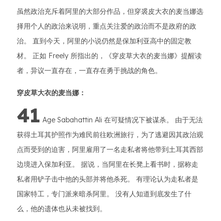
虽然政治充斥着阿里的大部分作品，但穿裘皮大衣的麦当娜选
择用个人的政治来说明，重点关注爱的政治而不是政府的政
治。 直到今天，阿里的小说仍然是保加利亚高中的固定教
材。 正如 Freely 所指出的，《穿皮草大衣的麦当娜》提醒读
者，异议一直存在，一直存在勇于挑战的角色。
穿皮草大衣的麦当娜：
41
Age Sabahattin Ali 在可疑情况下被谋杀。 由于无法
获得土耳其护照作为难民前往欧洲旅行，为了逃避因其政治观
点而受到的迫害，阿里雇用了一名走私者将他带到土耳其西部
边境进入保加利亚。 据说，当阿里在长凳上看书时，据称走
私者用铲子击中他的头部并将他杀死。 有理论认为走私者是
国家特工，专门派来暗杀阿里。 没有人知道到底发生了什
么，他的遗体也从未被找到。