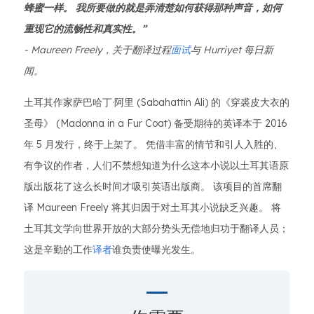
蜂蜜一样。 我所要做的就是弄清楚如何获得那种声音，如何
重现它的流畅性和真实性。”
- Maureen Freely，关于翻译过程
面试
与 Hurriyet 每日新
闻。
土耳其作家萨巴哈丁·阿里 (Sabahattin Ali) 的《穿裘皮大衣的
圣母》 (Madonna in a Fur Coat) 备受期待的英译本于 2016
年 5 月发行，终于上架了。 凭借丰富的情节和引人入胜的、
有争议的作者，人们不禁想知道为什么这本小说以土耳其语原
版出版花了这么长时间才吸引英语出版商。 该项目的首席翻
译 Maureen Freely 将其归因于对土耳其小说缺乏兴趣。 将
土耳其文学向世界开放的大部分势头无偿地归功于翻译人员；
这是辛勤的工作
译者
谁负责使曝光发生。