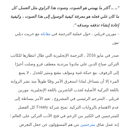
"... ... أكثر ما يهمني هو الصوت. وصوت هذا الراوي مثل العسل. كل
ما كان علي فعله هو معرفة كيفية الوصول إلى هذا الصوت ، وكيفية
إعادة إنشاء تدفقه وصدقه ".
- مورين فريلي ، حول عملية الترجمة في
مقابلة
مع حريت ديلي
نيوز.
صدر في مايو 2016 ، الترجمة الإنجليزية التي طال انتظارها للكاتب
التركي صباح الدين علي مادونا مرتدية معطف فرو وصلت أخيرًا
إلى الرفوف. مع حبكة غنية ومؤلف مقنع ومثير للجدل ، لا يسع
المرء إلا أن يتساءل لماذا استغرق الأمر وقتًا طويلاً منذ نشر الرواية
باللغة التركية الأصلية لجذب الناشرين باللغة الإنجليزية. مورين
فريلي ، المترجم الرئيسي في المشروع ، تعيد الأمر ببساطة إلى
عدم الاهتمام بالروايات التركية. تمنح شركة Freely كل الفضل
للمترجمين في الكثير من الزخم في فتح الأدب التركي على العالم ؛
إنه عمل شاق
مترجمين
من هم المسؤولون عن جعل التعرض