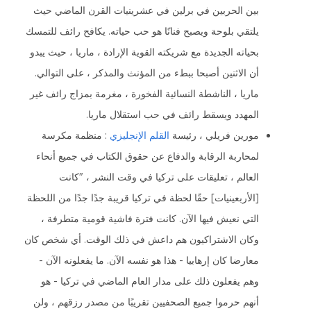
بين الحربين في برلين في عشرينيات القرن الماضي حيث
يلتقي بلوحة ويصبح فنانًا هو حب حياته. يكافح رائف للتمسك
بحياته الجديدة مع شريكته القوية الإرادة ، ماريا ، حيث يبدو
أن الاثنين أصبحا ببطء من المؤنث والمذكر ، على التوالي.
ماريا ، الناشطة النسائية الفخورة ، مغرمة بمزاج رائف غير
المهدد ويسقط رائف في حب استقلال ماريا.
مورين فريلي ، رئيسة
القلم الإنجليزي
: منظمة مكرسة
لمحاربة الرقابة والدفاع عن حقوق الكتاب في جميع أنحاء
العالم ، تعليقات على تركيا في وقت النشر ، "كانت
[الأربعينيات] حقًا لحظة في تركيا قريبة جدًا جدًا من اللحظة
التي نعيش فيها الآن. كانت فترة فاشية قومية متطرفة ،
وكان الاشتراكيون هم داعش في ذلك الوقت. أي شخص كان
معارضا كان إرهابيا - هذا هو نفسه الآن. ما يفعلونه الآن -
وهم يفعلون ذلك على مدار العام الماضي في تركيا - هو
أنهم حرموا جميع الصحفيين تقريبًا من مصدر رزقهم ، ولن