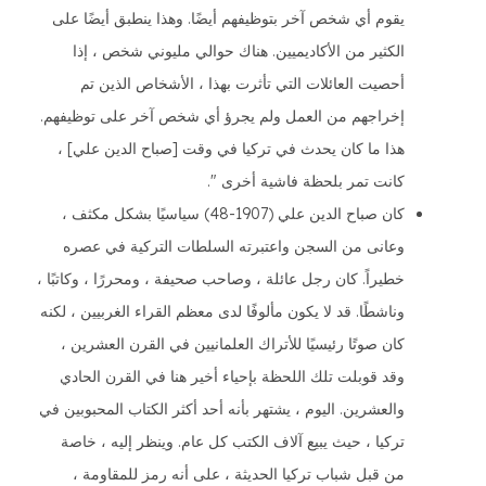
يقوم أي شخص آخر بتوظيفهم أيضًا. وهذا ينطبق أيضًا على
الكثير من الأكاديميين. هناك حوالي مليوني شخص ، إذا
أحصيت العائلات التي تأثرت بهذا ، الأشخاص الذين تم
إخراجهم من العمل ولم يجرؤ أي شخص آخر على توظيفهم.
هذا ما كان يحدث في تركيا في وقت [صباح الدين علي] ،
كانت تمر بلحظة فاشية أخرى ".
كان صباح الدين علي (1907-48) سياسيًا بشكل مكثف ،
وعانى من السجن واعتبرته السلطات التركية في عصره
خطيراً. كان رجل عائلة ، وصاحب صحيفة ، ومحررًا ، وكاتبًا ،
وناشطًا. قد لا يكون مألوفًا لدى معظم القراء الغربيين ، لكنه
كان صوتًا رئيسيًا للأتراك العلمانيين في القرن العشرين ،
وقد قوبلت تلك اللحظة بإحياء أخير هنا في القرن الحادي
والعشرين. اليوم ، يشتهر بأنه أحد أكثر الكتاب المحبوبين في
تركيا ، حيث يبيع آلاف الكتب كل عام. وينظر إليه ، خاصة
من قبل شباب تركيا الحديثة ، على أنه رمز للمقاومة ،