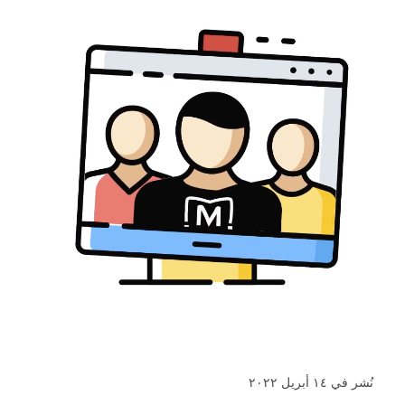
نُشر في ١٤ أبريل ٢٠٢٢