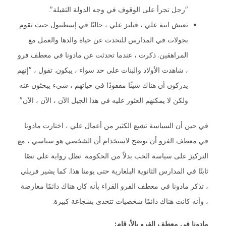
"رجل تجرأ على الوقوف في وجه الدولة الثقيلة".
تعيش ابنة علي ، فيليز علي ، حاليًا في إسطنبول حيث تقوم
بجولات في المدارس للتحدث عن حياة والدها والعمل مع
المراهقين. ذكرت ، عندما تحدثت عن مادونا في معطف فرو
، شاهدت الأولاد والبنات على حد سواء ، يبكون. تقول ، "إنهم
يدركون أن هناك شيئًا مفقودًا في حياتهم ، شيء يبحثون عنه
ولكن لا يمكنهم العثور عليه في هذا الجيل الآن ، الآن ، الآن".
في حين أن السياسة تشبع الكثير من أعمال علي ، اختارت مادونا
في معطف الفرو أن توضح لاستخدام أن الشخصي هو سياسي ، مع
التركيز على سياسة الحب بدلاً من الحكومة. تظل رواية علي نصًا
ثابتًا في المدارس الثانوية البلغارية حتى يومنا هذا. كما يشير فريلي
، تذكر مادونا في معطف الفرو القراء بأنه كان هناك دائمًا معارضة
، وأنه كانت هناك دائمًا شخصيات تتحدى بشجاعة كبيرة.
مادونا في معطف الفرو بالأرقام: