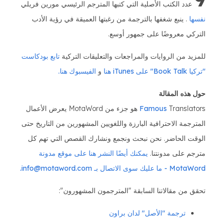
عدد الكتب الأصلية التي كتبها المترجم الرئيسي مورين فريلي
نفسها
. ينبع شغفها بالترجمة من رغبتها العميقة في رؤية الأدب
التركي معروضًا على جمهور أوسع.
للمزيد من الروايات والمراجعات والتعليقات التركية
تابع بودكاست
"تركيا Book Talk" على iTunes هنا
و
الفيسبوك هنا.
حول هذه المقالة
Famous
Translators هو جزء من MotaWord يعرض الأعمال
المترجمة الاحترافية البارزة واللغويين المشهورين من التاريخ حتى
الوقت الحاضر. نحن نبحث ونجمع ونشارك القصص التي تهم كل
مترجم على مدونتنا.
يمكنك أيضًا النشر هنا على موقع مدونة
MotaWord - ما عليك سوى الاتصال بـ info@motaword.com.
تحقق من مقالاتنا السابقة "المترجمون المشهورون":
ترجمة "الأصل" لدان براون