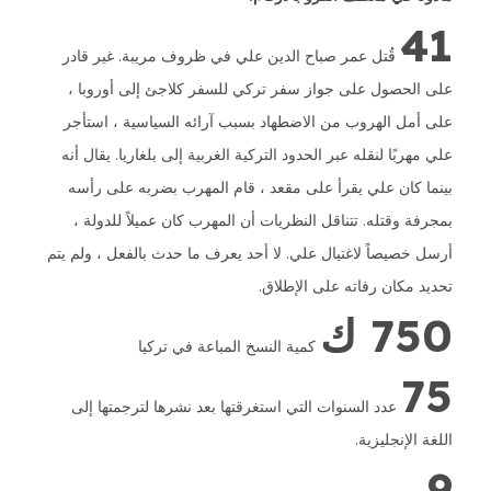
41
قُتل عمر صباح الدين علي في ظروف مريبة. غير قادر
على الحصول على جواز سفر تركي للسفر كلاجئ إلى أوروبا ،
على أمل الهروب من الاضطهاد بسبب آرائه السياسية ، استأجر
علي مهربًا لنقله عبر الحدود التركية الغربية إلى بلغاريا. يقال أنه
بينما كان علي يقرأ على مقعد ، قام المهرب بضربه على رأسه
بمجرفة وقتله. تتناقل النظريات أن المهرب كان عميلاً للدولة ،
أرسل خصيصاً لاغتيال علي. لا أحد يعرف ما حدث بالفعل ، ولم يتم
تحديد مكان رفاته على الإطلاق.
750 ك
كمية النسخ المباعة في تركيا
75
عدد السنوات التي استغرقتها بعد نشرها لترجمتها إلى
اللغة الإنجليزية.
9