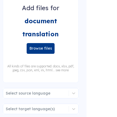
Add files for
document
translation
Browse files
All kinds of files are supported: docx, xlsx, pdf,
jpeg, csv, json, xml, ini, html... see more
Select source language
Select target language(s)