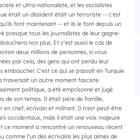
ste et ultra-nationaliste, et les socialistes
e était un dissident était un terroriste -- c'est
'ils font maintenant -- et ils le font depuis un
ivé presque tous les journalistes de leur gagne-
mbauchera non plus. Et c'est aussi le cas de
nviron deux millions de personnes, si vous
hées par cela, des gens qui ont perdu leur
es embaucher. C'est ce qui se passait en Turquie
la traversait un autre moment fasciste.
ensément politique, a été emprisonné et jugé
 de son temps. Il était père de famille,
 en chef, écrivain et militant. Il n'est peut-être
urs occidentaux, mais il était une voix majeure
, et ce moment a rencontré un renouveau récent
onnu comme l'un des écrivains les plus aimés de