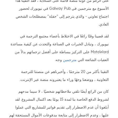
على الرغم من كوننا منصة قائمة على السحابة ، فقد التقينا هذا
الأسبوع مع مترجمين في Galway Pub في نيويورك لحضور
اجتماع تعاوني - والذي يترجم إلى "حفلة" بمصطلحات الشخص
العادي.
لقد قضينا وقتًا رائعًا في الاختلاط بأعضاء مجتمع الترجمة في
نيويورك ، وتبادل الخبرات في الصناعة والتحدث عن كيفية مساعدة
MotaWord على التركيز ببساطة على أفضل ترجماتهم بدلاً من
العقبات الشائعة التي
مترجمين
وجه.
التقينا بأكثر من 20 مترجمًا ، وأخبرناهم عن منصتنا للترجمة
التعاونية ، ووضعنا وجهًا وراء ما يعتبرونه منصة عبر الإنترنت.
كان من الرائع أيضًا تلقي ملاحظاتهم شخصيًا ، لا سيما مدحهم
لشروط الدفع الخاصة بنا لمدة 15 يومًا بعد اكتمال المشروع. لقد
أبلغونا أن عدم الاضطرار إلى تقديم فواتير للمشاريع التي عملوا
عليها ، وعدم الاضطرار إلى متابعة مدفوعات الأموال المستحقة لهم