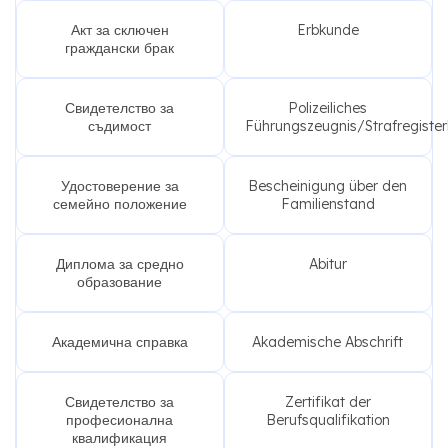
Акт за сключен
Erbkunde
граждански брак
Свидетелство за
Polizeiliches
съдимост
Führungszeugnis/Strafregiste
Удостоверение за
Bescheinigung über den
семейно положение
Familienstand
Диплома за средно
Abitur
образование
Академична справка
Akademische Abschrift
Свидетелство за
Zertifikat der
професионална
Berufsqualifikation
квалификация