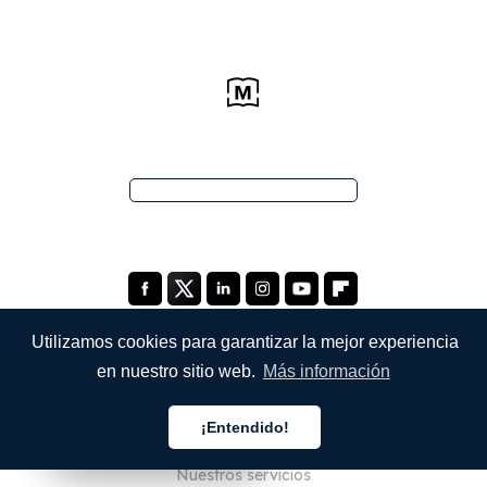
Utilizamos cookies para garantizar la mejor experiencia
en nuestro sitio web.
Más información
EMPRESA
¡Entendido!
Quiénes somos
Español
Español
Español
Nuestros servicios