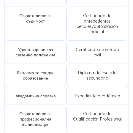
Свидетелство за
Certificado de
съдимост
antecedentes
penales/autorización
policial
Удостоверение за
Certificado de estado
семейно положение
civil
Диплома за средно
Diploma de escuela
образование
secundaria
Академична справка
Expediente académico
Свидетелство за
Certificado de
професионална
Cualificación Profesional
квалификация