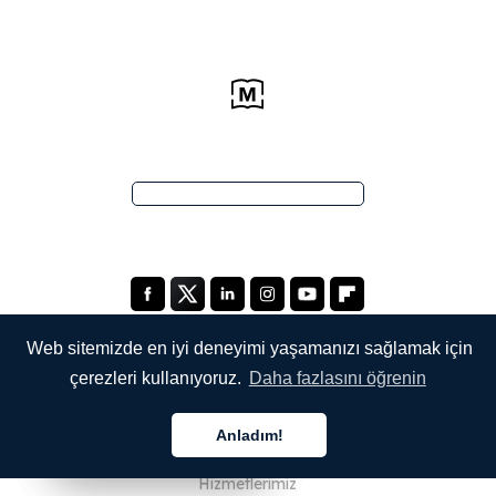
Web sitemizde en iyi deneyimi yaşamanızı sağlamak için
çerezleri kullanıyoruz.
Daha fazlasını öğrenin
ŞİRKETİMİZ
Anladım!
Hakkımızda
Türkçe
Türkçe
Türkçe
Hizmetlerimiz