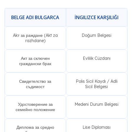
BELGE ADI BULGARCA
İNGILIZCE KARŞILIĞI
Akт за раждане (Akt za
Doğum Belgesi
razhdane)
Акт за сключен
Evlilik Cüzdanı
граждански брак
Свидетелство за
Polis Sicil Kaydı / Adli
съдимост
Sicil Belgesi
Удостоверение за
Medeni Durum Belgesi
семейно положение
Диплома за средно
Lise Diploması