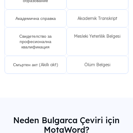
образование
Академична справка
Akademik Transkript
Свидетелство за
Mesleki Yeterlilik Belgesi
професионална
квалификация
Смъртен акт (Akıllı akt)
Ölüm Belgesi
Neden Bulgarca Çeviri için
MotaWord?