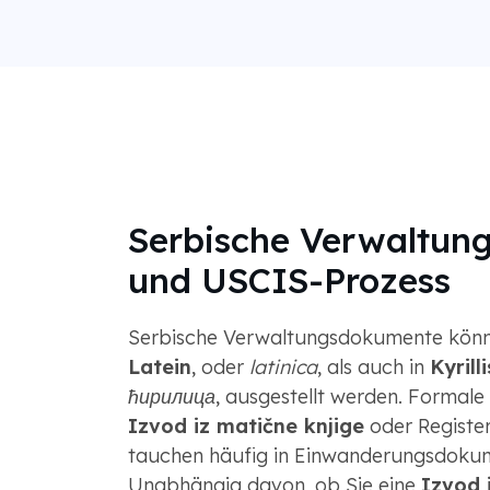
Serbische Verwaltun
und USCIS-Prozess
Serbische Verwaltungsdokumente könn
Latein
, oder
latinica
, als auch in
Kyrill
ћирилица
, ausgestellt werden. Formale 
Izvod iz matične knjige
oder Registe
tauchen häufig in Einwanderungsdoku
Unabhängig davon, ob Sie eine
Izvod 