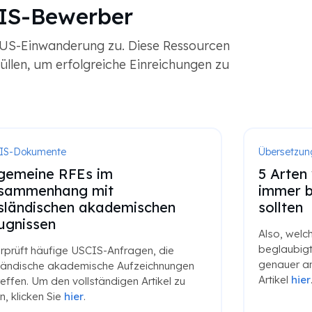
CIS-Bewerber
e US-Einwanderung zu. Diese Ressourcen
üllen, um erfolgreiche Einreichungen zu
rsetzung
Dokumente
Arten von Dokumenten, die Sie
Leitfade
mer beglaubigt übersetzen
Dokume
lten
Offizielle
werden von
o, welche Dokumente sollten Sie immer
Agenturen 
laubigt übersetzen? Schauen wir uns das
mit einer z
uer an. Lesen Sie den vollständigen
Qualitätsz
kel
hier
.
Lesen Sie 