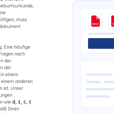
 Geburtsurkunde,
ine
ötigen, muss
ldokument
. Eine häufige
fragen nach
en der
n der
 in einem
 einem anderen
ist. Unser
kungen
en wie
đ, ž, ć, č
mäß Ihren