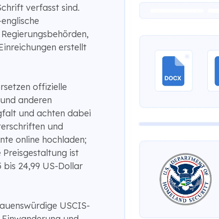
Schrift verfasst sind.
englische
, Regierungsbehörden,
Einreichungen erstellt
setzen offizielle
 und anderen
falt und achten dabei
erschriften und
te online hochladen;
e Preisgestaltung ist
5 bis 24,99 US-Dollar
rauenswürdige USCIS-
r Einwanderung und