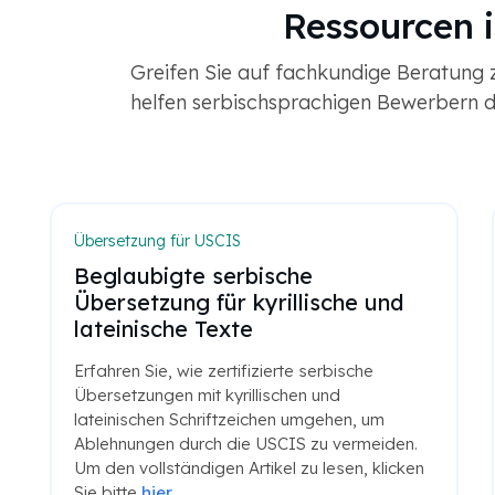
Ressourcen 
Greifen Sie auf fachkundige Beratung 
helfen serbischsprachigen Bewerbern da
Dokumentenübersetzung
Ihr Leitfaden zur Vorbereitung
von USCIS-Dokumenten
Die Einwanderung in die Vereinigten Staaten
ist ein detaillierter und sorgfältiger Prozess,
der die sorgfältige Vorbereitung
verschiedener Dokumente erfordert. Lesen
Sie den vollständigen Artikel
hier
.