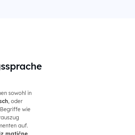
gssprache
en sowohl in
isch
, oder
Begriffe wie
rauszug
menten auf.
iz matične