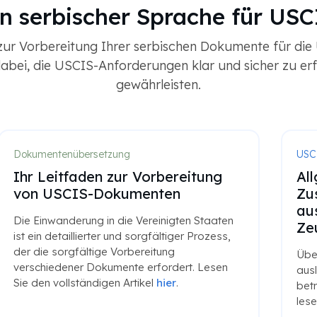
in serbischer Sprache für US
zur Vorbereitung Ihrer serbischen Dokumente für di
bei, die USCIS-Anforderungen klar und sicher zu erf
gewährleisten.
USCIS-Dokumente
Übe
Allgemeine RFEs im
5 
Zusammenhang mit
im
ausländischen akademischen
sol
Zeugnissen
Als
beg
Überprüft häufige USCIS-Anfragen, die
gena
ausländische akademische Aufzeichnungen
Arti
betreffen. Um den vollständigen Artikel zu
lesen, klicken Sie
hier
.