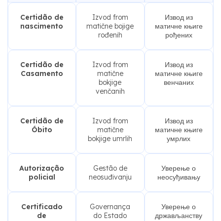
Certidão de
Izvod from
Извод из
nascimento
matične bojige
матичне књиге
rođenih
рођених
Certidão de
Izvod from
Извод из
Casamento
matične
матичне књиге
bokjige
венчаних
venčanih
Certidão de
Izvod from
Извод из
Óbito
matične
матичне књиге
bokjige umrlih
умрлих
Autorização
Gestão de
Уверење о
policial
neosuđivanju
неосуђивању
Certificado
Governança
Уверење о
de
do Estado
држављанству