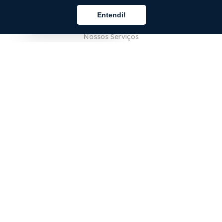
EMPRESA
Entendi!
Sobre Nós
Português
Nossos Serviços
Blog
Perguntas Frequentes (FAQ)
Nossa Equipe
Carreiras
Jurídico
Entre em Contato
PARA CLIENTES
Iniciar sessão
Registrar