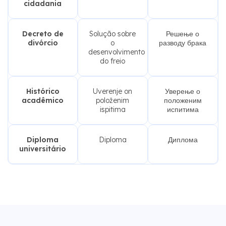
cidadania
Decreto de
Solução sobre
Решење о
divórcio
o
разводу брака
desenvolvimento
do freio
Histórico
Uverenje on
Уверење о
acadêmico
položenim
положеним
ispitima
испитима
Diploma
Diploma
Диплома
universitário