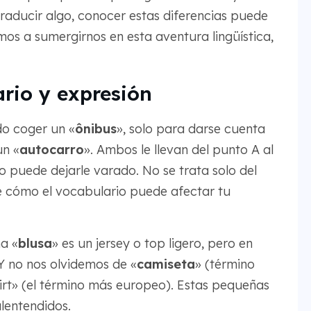
raducir algo, conocer estas diferencias puede
os a sumergirnos en esta aventura lingüística,
ario y expresión
do coger un «
ônibus
», solo para darse cuenta
un «
autocarro
». Ambos le llevan del punto A al
o puede dejarle varado. No se trata solo del
e cómo el vocabulario puede afectar tu
a «
blusa
» es un jersey o top ligero, pero en
 Y no nos olvidemos de «
camiseta
» (término
hirt» (el término más europeo). Estas pequeñas
lentendidos.