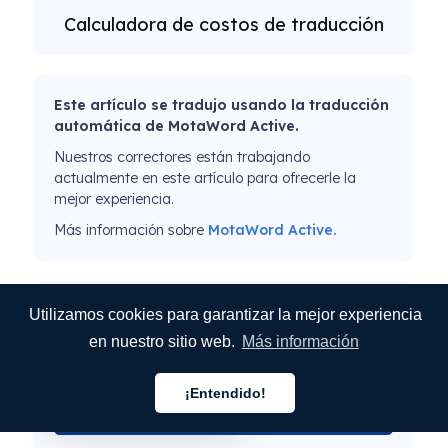
Calculadora de costos de traducción
Este artículo se tradujo usando la traducción
automática de MotaWord Active.
Nuestros correctores están trabajando
actualmente en este artículo para ofrecerle la
mejor experiencia.
Más información sobre
MotaWord Active.
Suscríbase a nuestro boletín de noticias
Utilizamos cookies para garantizar la mejor experiencia
en nuestro sitio web.
Más información
¡Entendido!
Español
ENVIAR