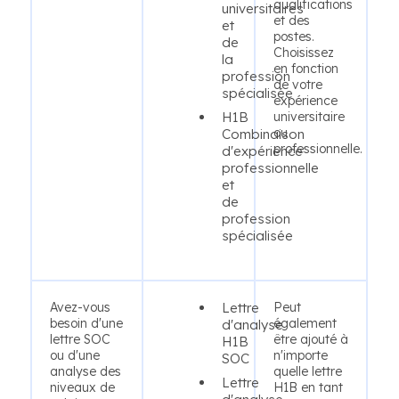
qualifications
universitaires
et des
et
postes.
de
Choisissez
la
en fonction
profession
de votre
spécialisée
expérience
H1B
universitaire
ou
Combinaison
professionnelle.
d'expérience
professionnelle
et
de
profession
spécialisée
Avez-vous
Lettre
Peut
besoin d'une
également
d'analyse
lettre SOC
être ajouté à
H1B
ou d'une
n'importe
SOC
analyse des
quelle lettre
Lettre
niveaux de
H1B en tant