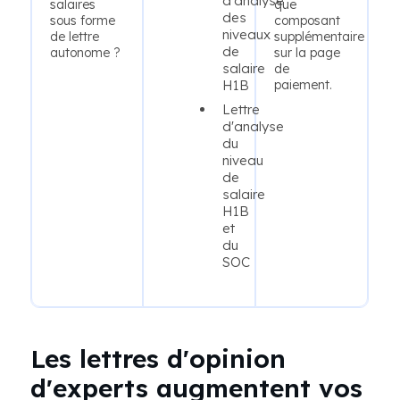
d'analyse
salaires
que
des
sous forme
composant
niveaux
de lettre
supplémentaire
de
autonome ?
sur la page
salaire
de
H1B
paiement.
Lettre
d'analyse
du
niveau
de
salaire
H1B
et
du
SOC
Les lettres d'opinion
d'experts augmentent vos