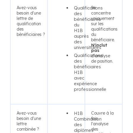
Avez-vous
Qualifications
Se
besoin d'une
concentre
des
lettre de
uniquement
bénéficiaires
qualification
sur les
du
des
qualifications
H1B
bénéficiaires ?
du
auprès
bénéficiaire.
des
N'inclut
universitaires
pas
Qualifications
d'analyse
des
de position.
bénéficiaires
H1B
avec
expérience
professionnelle
Avez-vous
H1B
Couvre à la
besoin d'une
fois
Combinaison
lettre
l'analyse
des
combinée ?
des
diplômes