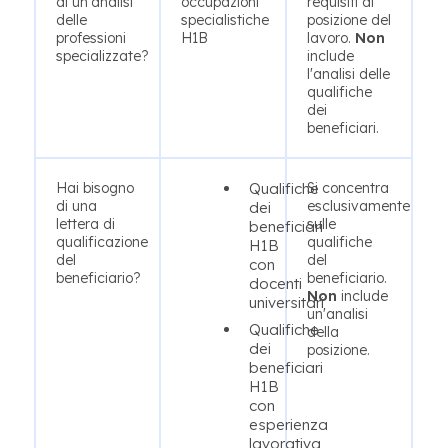
di un'analisi
occupazioni
requisiti di
delle
specialistiche
posizione del
professioni
H1B
lavoro.
Non
specializzate?
include
l'analisi delle
qualifiche
dei
beneficiari.
Hai bisogno
Qualifiche
Si concentra
di una
esclusivamente
dei
lettera di
sulle
beneficiari
qualificazione
qualifiche
H1B
del
del
con
beneficiario?
beneficiario.
docenti
Non
include
universitari
un'analisi
Qualifiche
della
dei
posizione.
beneficiari
H1B
con
esperienza
lavorativa