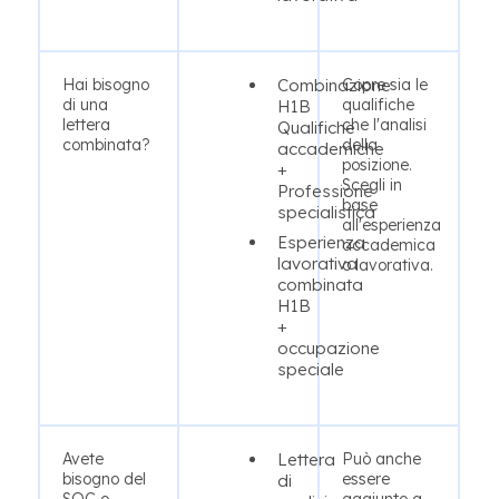
Hai bisogno
Combinazione
Copre sia le
di una
qualifiche
H1B
lettera
che l'analisi
Qualifiche
combinata?
della
accademiche
posizione.
+
Scegli in
Professione
base
specialistica
all'esperienza
Esperienza
accademica
lavorativa
o lavorativa.
combinata
H1B
+
occupazione
speciale
Avete
Lettera
Può anche
bisogno del
essere
di