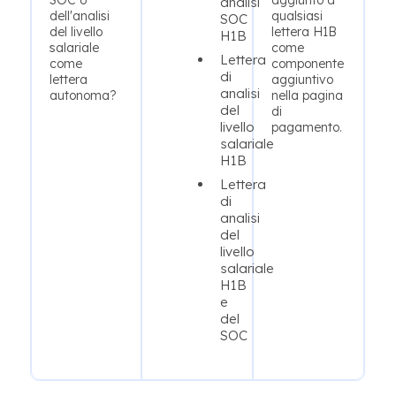
SOC o
aggiunto a
analisi
dell'analisi
qualsiasi
SOC
del livello
lettera H1B
H1B
salariale
come
Lettera
come
componente
di
lettera
aggiuntivo
analisi
autonoma?
nella pagina
del
di
livello
pagamento.
salariale
H1B
Lettera
di
analisi
del
livello
salariale
H1B
e
del
SOC