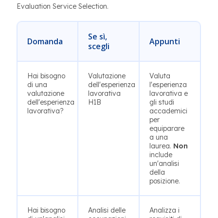
Evaluation Service Selection.
Se sì,
Domanda
Appunti
scegli
Hai bisogno
Valutazione
Valuta
di una
dell'esperienza
l'esperienza
valutazione
lavorativa
lavorativa e
dell'esperienza
H1B
gli studi
lavorativa?
accademici
per
equiparare
a una
laurea.
Non
include
un'analisi
della
posizione.
Hai bisogno
Analisi delle
Analizza i