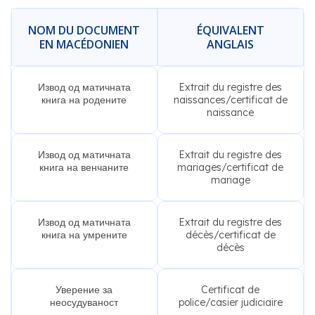
NOM DU DOCUMENT
ÉQUIVALENT
EN MACÉDONIEN
ANGLAIS
Извод од матичната
Extrait du registre des
книга на родените
naissances/certificat de
naissance
Извод од матичната
Extrait du registre des
книга на венчаните
mariages/certificat de
mariage
Извод од матичната
Extrait du registre des
книга на умрените
décès/certificat de
décès
Уверение за
Certificat de
неосудуваност
police/casier judiciaire