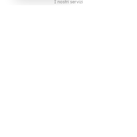
I nostri servizi
Blog
Domande frequenti
Il nostro team
Opportunità di lavoro
Note legali
Contattaci
PER I CLIENTI
Accedi
Registrati
Caratteristiche
Lingue