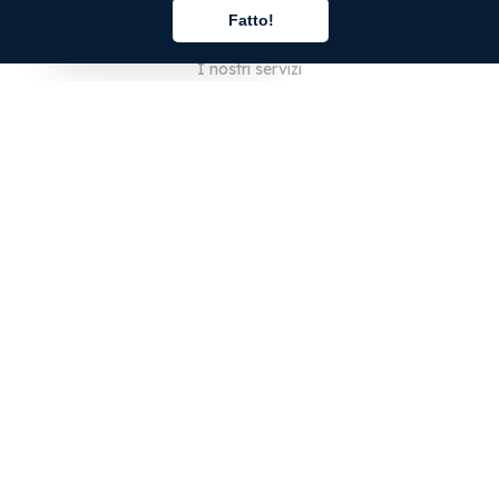
Fatto!
Chi siamo
Italiano
I nostri servizi
Blog
Domande frequenti
La nostra squadra
Opportunità di lavoro
Note legali
Contattaci
PER I CLIENTI
Accedi
Registrati