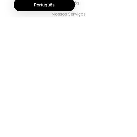
Sobre Nós
Português
Nossos Serviços
Blog
Perguntas Frequentes (FAQ)
Nossa Equipe
Carreiras
Jurídico
Entre em Contato
PARA CLIENTES
Iniciar sessão
Registrar
Características