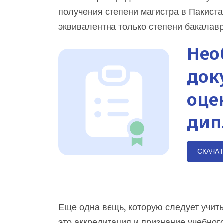
получения степени магистра в Пакиста
эквивалентна только степени бакалав
Нео
док
оце
дип
СКАЧА
Еще одна вещь, которую следует учит
это аккредитация и признание учебног