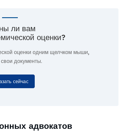
ны ли вам
емической оценки?
еской оценки
одним щелчком мыши,
 свои документы.
азать сейчас
онных адвокатов