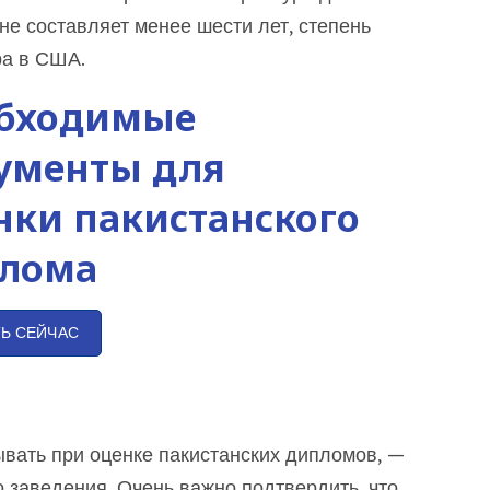
не составляет менее шести лет, степень
ра в США.
бходимые
ументы для
нки пакистанского
лома
ТЬ СЕЙЧАС
ывать при оценке пакистанских дипломов, —
о заведения. Очень важно подтвердить, что