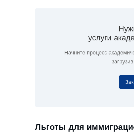
Нуж
услуги акад
Начните процесс академич
загрузив
Зак
Льготы для иммиграци