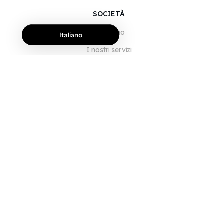
SOCIETÀ
Chi siamo
Italiano
I nostri servizi
Blog
Domande frequenti
Il nostro team
Opportunità di lavoro
Note legali
Contattaci
PER I CLIENTI
Accedi