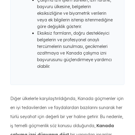
Çalışma izni işlem süreleri, izin türüne,
başvuru ülkesine, belgelerin
eksiksizliğine ve biyometrik verilerin
veya ek bilgilerin istenip istenmediğine
göre değişiklik gösterir.
Eksiksiz formların, doğru destekleyici
belgelerin ve profesyonel onaylı
tercümelerin sunulması, gecikmeleri
azaltmaya ve Kanada çalışma izni
başvurusunu güçlendirmeye yardımcı
olabilir.
Diğer ülkelerle karşılaştırıldığında, Kanada göçmenler için
en iyi tedavilerden ve faydalardan bazılarını sunarak her
türlü seyahat için değerli bir yer haline getirir. Bu nedenle,
iş temelli göçmenlik söz konusu olduğunda,
Kanada
çalışma izni dünyanın dört
bir yanından insanlar