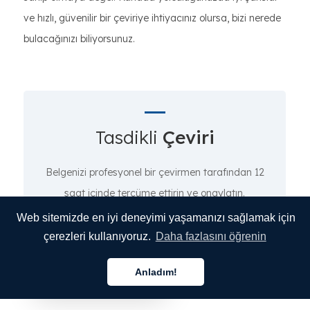
ve hızlı, güvenilir bir çeviriye ihtiyacınız olursa, bizi nerede
bulacağınızı biliyorsunuz.
Tasdikli
Çeviri
Belgenizi profesyonel bir çevirmen tarafından 12
saat içinde tercüme ettirin ve onaylatın.
Web sitemizde en iyi deneyimi yaşamanızı sağlamak için
çerezleri kullanıyoruz.
Daha fazlasını öğrenin
Çeviri Fiyatını Hesapla
Anladım!
Türkçe