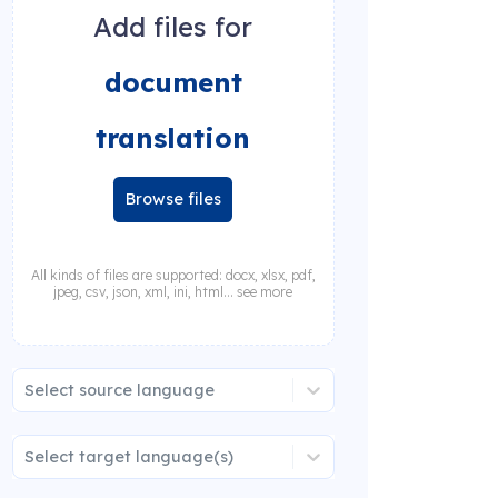
Add files for
document
translation
Browse files
All kinds of files are supported: docx, xlsx, pdf,
jpeg, csv, json, xml, ini, html... see more
Select source language
Select target language(s)