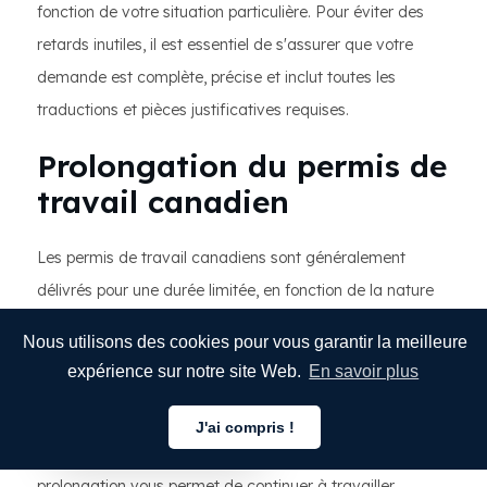
fonction de votre situation particulière. Pour éviter des
retards inutiles, il est essentiel de s'assurer que votre
demande est complète, précise et inclut toutes les
traductions et pièces justificatives requises.
Prolongation du permis de
travail canadien
Les permis de travail canadiens sont généralement
délivrés pour une durée limitée, en fonction de la nature
de l'emploi, de l'employeur et des circonstances
Nous utilisons des cookies pour vous garantir la meilleure
individuelles. Si vous prévoyez de rester au Canada au-
expérience sur notre site Web.
En savoir plus
delà de la date d'expiration de votre permis initial, vous
pourriez être éligible à une demande de prolongation de
J'ai compris !
Français
permis de travail canadien. Une demande de
prolongation vous permet de continuer à travailler