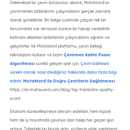
Geleneksel bir çeviri bürosunun aksine, MotaWord'un
çevirmenleri birbirlerinin çalışmalarını gerçek zamanlı
olarak görebilirler. Bir belge üzerinde çalışan tek bir
tercümanla var olmayan sürece bir hesap verebilirlik
katmanı eklerken birbirlerinin çalışmalarını öğrenir ve
geliştirirler. Ve MotaWord platformu, çeviri belleği
teknolojisini kullanır ve bizim
Çevirmen Kalite Puanı
Algoritması
sürekli gelişen işler için.
Çeviri kalitesini
sürekli olarak nasıl izlediğimiz hakkında daha fazla bilgi
edinin:
MotaWord ile Doğru Çevirilerin Sağlanması
https://en.motaword.com/blog/tqs-translator-quality-
score
Ekonomi küreselleşmeye devam ederken, hem kişisel
hem de iş hayatında çeviriye olan talep her geçen gün
artıyor. Talepteki bu büyük artış, yüzlerce yıldır yaptığımız