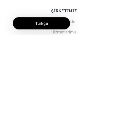
ŞİRKETİMİZ
Hakkımızda
Türkçe
Hizmetlerimiz
Blog
SSS
Ekibimiz
Kariyer
Hukuk
Bize Ulaşın
MÜŞTERİLER İÇİN
Giriş Yap