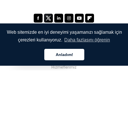
Web sitemizde en iyi deneyimi yaşamanızı sağlamak için
çerezleri kullanıyoruz.
Daha fazlasını öğrenin
ŞİRKETİMİZ
Anladım!
Hakkımızda
Türkçe
Hizmetlerimiz
Blog
SSS
Ekibimiz
Kariyer
Hukuk