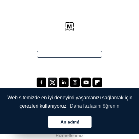
Web sitemizde en iyi deneyimi yaşamanızı sağlamak için
çerezleri kullanıyoruz.
Daha fazlasını öğrenin
ŞİRKETİMİZ
Anladım!
Hakkımızda
Türkçe
Türkçe
Türkçe
Hizmetlerimiz