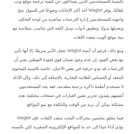
بالنسبة للمستخدمين الذين يتساءلون عن كيفية ترجمة موقع ويب
تلقائيًا، يوفر Weglot أحد أكثر الإجابات وضوحًا في السوق. تتيح
واجهته للمستخدمين إدارة الترجمات مباشرة من لوحة التحكم،
وتعديلها يدويًا، وتطبيق أدوات تبديل اللغة التي تتناسب بسلاسة مع
بنية موقع الويب متعدد اللغات.
ومع ذلك، فرغم أن أتمتة Weglot تجعل الأمر سريعًا، إلا أنها تأتي
مع بعض القيود. إن عدم وجود ضمان قوي لجودة التوطين يعني أن
الترجمات قد تبدو حرفية في بعض الأحيان، خاصة بالنسبة للمحتوى
المعقد أو الحساس للعلامة التجارية. بالإضافة إلى ذلك، ولأن الأداة
لا تستخدم أنظمة ذاكرة ترجمة متقدمة، فقد يجد المستخدمون
أنفسهم يعيدون تحرير نفس العبارات في صفحات مختلفة. هذه
مشكلة يمكن أن تزيد من الوقت والتكلفة مع نمو المواقع.
فيما يتعلق بتحسين محركات البحث متعدد اللغات، فإن Weglot
يؤدي أداءً جيدًا إلى حد ما للمواقع الإلكترونية الصغيرة. لكن بالنسبة