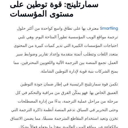
سمارتلينج: قوة توطين على
مستوى المؤسسات
Smartling
معترف بها على نطاق واسع كواحدة من أكثر حلول
ترجمة مواقع الويب المؤسسية تطوراً المتاحة اليوم. وهي تلبي
احتياجات المؤسسات الكبيرة التي تدير كميات كبيرة من المحتوى
متعدد اللغات وتتطلب أتمتة متقدمة وإعداد تقارير وضوابط سير
العمل. تجمع المنصة بين الترجمة الآلية واللغويين المحترفين، مما
يمنح الشركات بنية قوية لإدارة التوطين الشاملة.
تكمن قوة سمارتلينج الرئيسية في إطار ضمان جودة التوطين
العميق الخاص بها. فهو يمكّن الفرق من مراقبة والتحكم في كل
مرحلة من مراحل عملية الترجمة، بدءًا من إدارة المصطلحات
وحتى التحرير في السياق. تدعم المنصة أنظمة ذاكرة الترجمة التي
تخزن وتعيد استخدام المقاطع المترجمة مسبقًا، مما يضمن الاتساق
والكفاءة عبر مواقع الويب العالمية. وهذا ما يجعله فعالاً بشكل