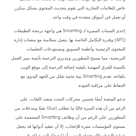
خاص للعلامات التجارية التي تقوم بتحديث المحتوى بشكل متكرر
أو تعمل في أسواق متعددة في وقت واحد.
إحدى السمات المميزة لـ Smartling هي واجهة برمجة التطبيقات
(API) وقدرة التكامل الخاصة بها. يتصل بسلاسة مع منصات إدارة
المحتوى الرئيسية وأنظمة التسويق ومستودعات التعليمات
البرمجية، مما يسمح للمطورين ومديري الترجمة بأتمتة سير العمل.
بالنسبة للفرق المهتمة بكيفية إضافة الترجمة إلى موقع الويب
بكفاءة، تقدم Smartling بنية تحتية تقلل من الجهد اليدوي مع
الحفاظ على مراقبة الجودة.
تدعم المنصة أيضًا تحسين محركات البحث متعدد اللغات، على
الرغم من أن هذه الميزة غالبًا ما تتطلب إعدادًا تقنيًا ومدخلات من
المطورين. على الرغم من أن وظائف Smartling المصممة على
مستوى المؤسسات مثيرة للإعجاب، إلا أن تعقيد أدواتها قد يجعل
عملية الإعداد والاستخدام اليومي أمرًا صعبًا بالنسبة للفرق