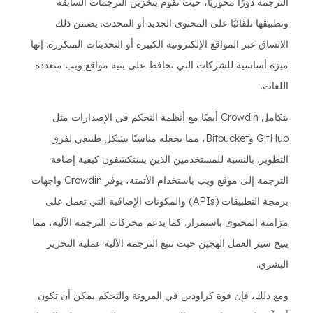
الترجمة دورًا محوريًا، حيث تقوم بتخزين الترجمات السابقة
وتطبيقها تلقائيًا على المحتوى الجديد أو المحدث. يضمن ذلك
الاتساق عبر المواقع الإلكترونية الكبيرة أو التحديثات المتكررة. إنها
ميزة أساسية للشركات التي تحافظ على بنية مواقع ويب متعددة
اللغات.
يتكامل Crowdin أيضًا مع أنظمة التحكم في الإصدارات مثل
GitHub وBitbucket، مما يجعله مناسبًا بشكل طبيعي لفرق
التطوير. بالنسبة للمستخدمين الذين يستكشفون كيفية إضافة
الترجمة إلى موقع ويب باستخدام الأتمتة، يوفر Crowdin واجهات
برمجة التطبيقات (APIs) والمكونات الإضافية التي تعمل على
مزامنة المحتوى باستمرار. كما يدعم محركات الترجمة الآلية، مما
يتيح سير العمل الهجين حيث تتبع الترجمة الآلية عملية التحرير
البشري.
ومع ذلك، فإن قوة كراودين في المرونة والتحكم يمكن أن تكون