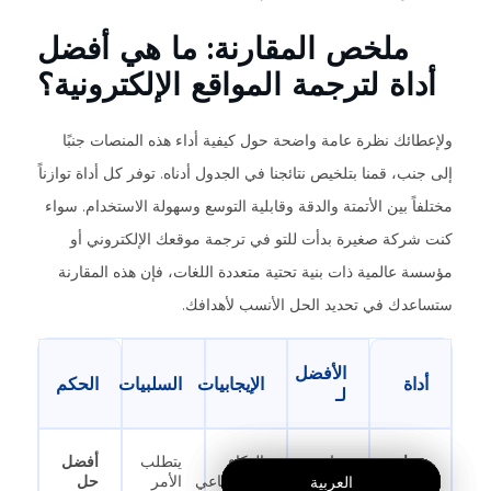
ملخص المقارنة: ما هي أفضل
أداة لترجمة المواقع الإلكترونية؟
ولإعطائك نظرة عامة واضحة حول كيفية أداء هذه المنصات جنبًا
إلى جنب، قمنا بتلخيص نتائجنا في الجدول أدناه. توفر كل أداة توازناً
مختلفاً بين الأتمتة والدقة وقابلية التوسع وسهولة الاستخدام. سواء
كنت شركة صغيرة بدأت للتو في ترجمة موقعك الإلكتروني أو
مؤسسة عالمية ذات بنية تحتية متعددة اللغات، فإن هذه المقارنة
ستساعدك في تحديد الحل الأنسب لأهدافك.
الأفضل
أداة
الإيجابيات
السلبيات
الحكم
لـ
موتاورد
توازن
الذكاء
يتطلب
أفضل
مثالي
الاصطناعي
الأمر
حل
العربية
العربية
العربية