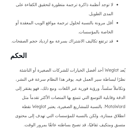
لا توجد أنظمة ذاكرة ترجمة متطورة لتحقيق الكفاءة على
المدى الطويل.
أقل مرونة بالنسبة لحلول ترجمة مواقع الويب المعقدة أو
الخاصة بالمؤسسات.
قد ترتفع تكاليف الاشتراك بسرعة مع ازدياد حجم الصفحات.
الحكم
يُعد Weglot أحد أفضل الخيارات للشركات الصغيرة أو الناشئة
نظرًا لبساطة سير العمل فيه. يوفر هذا النظام سرعة في النشر،
وتكاملاً سلساً، ورؤية فورية عبر اللغات. ومع ذلك، فهو يفتقر إلى
الدقة وقابلية التوسع التي تتمتع بها المنصات الأكثر تقدماً مثل
MotaWord. بالنسبة للمشاريع الصغيرة، يعتبر Weglot نقطة
انطلاق ممتازة، ولكن بالنسبة للمؤسسات التي تهدف إلى محتوى
متسق ومتكيف ثقافيًا، قد تصبح بساطته عائقًا بمرور الوقت.