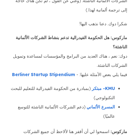
الشركات الألمانية الناشئة. (وغني عن القول ، لم تكن هناك حاجة
إلى ترجمة ألمانية لهذا.)
شكرا دوك. دعنا نذهب اليها!
ماركوس: هل الحكومة الفيدرالية تدعم بنشاط الشركات الألمانية
الناشئة؟
دوك: نعم ، هناك العديد من البرامج والمؤسسات لمساعدة وتمويل
الشركات الناشئة.
فيما يلي بعض الأمثلة عليها: -
Berliner Startup Stipendium
KMU- مبتكر
(بمبادرة من الحكومة الفيدرالية للتعليم للبحث
التكنولوجي)
المسرع الألماني
(دعم الشركات الألمانية الناشئة للتوسع
عالميًا)
ماركوس:
اسمحوا لي أن أقفز هنا لألاحظ أن جميع الشركات