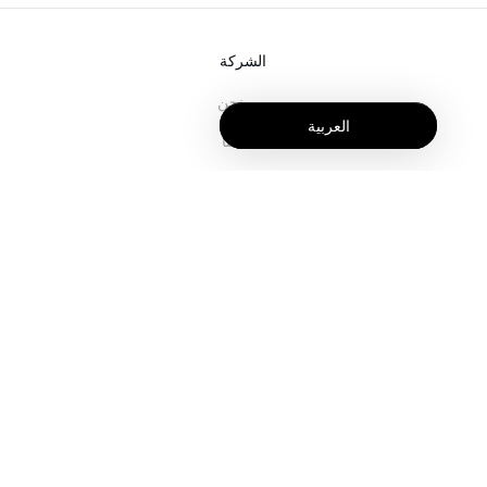
الشركة
من نحن
العربية
خدماتنا
المدونة
الأسئلة الشائعة
فريقنا
الوظائف
المجال القانوني
اتصل بنا
للعملاء