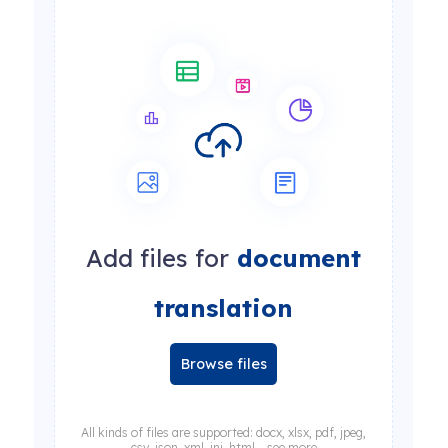
Add files for
document
translation
Browse files
All kinds of files are supported: docx, xlsx, pdf, jpeg,
csv, json, xml, ini, html... see more