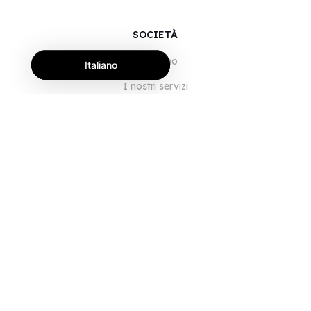
SOCIETÀ
Chi siamo
Italiano
I nostri servizi
Blog
Domande frequenti
Il nostro team
Opportunità di lavoro
Note legali
Contattaci
PER I CLIENTI