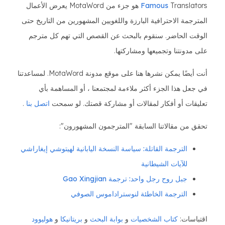
Famous
Translators هو جزء من MotaWord يعرض الأعمال
المترجمة الاحترافية البارزة واللغويين المشهورين من التاريخ حتى
الوقت الحاضر. سنقوم بالبحث عن القصص التي تهم كل مترجم
على مدونتنا وتجميعها ومشاركتها.
أنت أيضًا يمكن نشرها هنا على موقع مدونة MotaWord. لمساعدتنا
في جعل هذا الجزء أكثر ملاءمة لمجتمعنا ، أو المساهمة بأي
تعليقات أو أفكار لمقالات أو مشاركة قصتك. لو سمحت
اتصل بنا
.
تحقق من مقالاتنا السابقة "المترجمون المشهورون":
الترجمة القاتلة: سياسة النسخة اليابانية لهيتوشي إيغاراشي
للآيات الشيطانية
جبل روح رجل واحد: ترجمة Gao Xingjian
الترجمة الخاطئة لنوستراداموس الصوفي
اقتباسات:
كتاب الشخصيات
و
بوابة البحث
و
بريتانيكا
و
هوليوود