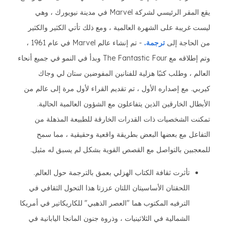
يقع المقر الرئيسي لشركة Marvel في مدينة نيويورك ، وهي
ليست غريبة على الشهرة العالمية ، ومع ذلك تأتي الكثير والكثير
من الحاجة إلى
ترجمة.
- تم إنشاء عالم Marvel في عام 1961 ،
وتم إطلاقه مع The Fantastic Four وبدأ في النمو في جميع أنحاء
العالم ، وطلب كتبًا هزلية للفنانين المفوضين ستان لي وجاك
كيربي. مع إصداره الأول ، تم تقديم القراء لأول مرة إلى عالم من
الأبطال الخارقين الذين يتفاعلون مع الشؤون العالمية الحالية.
تمكنت الشخصيات ذات القدرات الخارقة للطبيعة المذهلة من
التفاعل مع بعضها البعض بطريقة واقعية وحقيقية ، مما سمح
للمعجبين بالتواصل مع القصص القوية بشكل لم يسبق له مثيل.
تأثرت ثقافة الكتاب الهزلي بعمق بالترجمة حول العالم.
اللحقتان الأساسيتان اللتان عززتا هذا التحول الثقافي في
الترفيه المكتوب هما "العصر الذهبي" للكاريكاتير في أمريكا
الشمالية في الثلاثينيات ، وذروة جنون المانجا اليابانية في