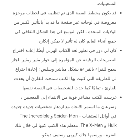
التسعينيات.
قد يكون مخطط القصة الذي تم تنظيمه في لحظات موجزة
معروضة في لوحات عبر صفحة ما قد بدأ بالتأثير الكبير من
الولايات المتحدة ، لكن التوسع في هذا الشكل الثقافي في
جميع أنحاء العالم كان له تأثير لا يمكن إنكاره.
كان لي دور في تطور لغة الكتاب الهزلي أيضًا. إعادة اختراع
التصريحات الرقيقة عن المؤامرة إلى حوار مثير ومثير للجاز
سمح للقراء بالقراءة بشكل مباشر وسلس ؛ إعادة اختراع
لي للطريقة التي كتبت بها الكتب سمحت للقارئ أن يحدث
للقارئ ، تمامًا كما حدث للشخصيات في القصة نفسها.
غرست الكتب مشاعر قوية من الانتماء إلى المعجبين ،
وسرعان ما استمر الاتجاه مع ازدهار شخصيات جديدة جديدة
في أوائل الستينيات - Spider-Man و The Incredible
Hulk و The X-Men. معظم هذه الكتب كتبها لي خلال تلك
الفترة ، ورسمها جاك كيربي وستيف ديتكو.