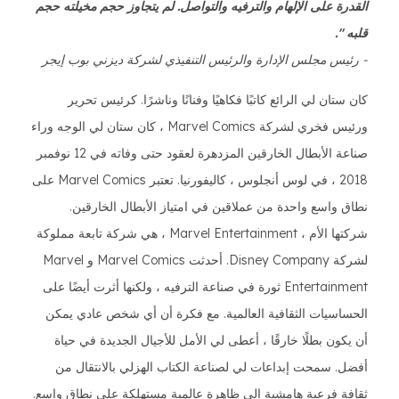
القدرة على الإلهام والترفيه والتواصل. لم يتجاوز حجم مخيلته حجم
قلبه ".
- رئيس مجلس الإدارة والرئيس التنفيذي لشركة ديزني بوب إيجر
كان ستان لي الرائع كاتبًا فكاهيًا وفنانًا وناشرًا. كرئيس تحرير
ورئيس فخري لشركة Marvel Comics ، كان ستان لي الوجه وراء
صناعة الأبطال الخارقين المزدهرة لعقود حتى وفاته في 12 نوفمبر
2018 ، في لوس أنجلوس ، كاليفورنيا. تعتبر Marvel Comics على
نطاق واسع واحدة من عملاقين في امتياز الأبطال الخارقين.
شركتها الأم ، Marvel Entertainment ، هي شركة تابعة مملوكة
لشركة Disney Company. أحدثت Marvel Comics و Marvel
Entertainment ثورة في صناعة الترفيه ، ولكنها أثرت أيضًا على
الحساسيات الثقافية العالمية. مع فكرة أن أي شخص عادي يمكن
أن يكون بطلًا خارقًا ، أعطى لي الأمل للأجيال الجديدة في حياة
أفضل. سمحت إبداعات لي لصناعة الكتاب الهزلي بالانتقال من
ثقافة فرعية هامشية إلى ظاهرة عالمية مستهلكة على نطاق واسع.