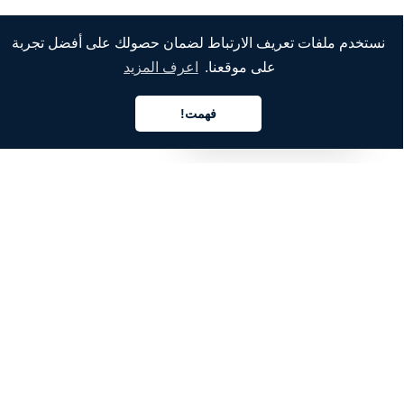
نستخدم ملفات تعريف الارتباط لضمان حصولك على أفضل تجربة
على موقعنا.
اعرف المزيد
الشركة
من نحن
فهمت!
العربية
خدماتنا
المدونة
الأسئلة الشائعة
فريقنا
الوظائف
المجال القانوني
اتصل بنا
للعملاء