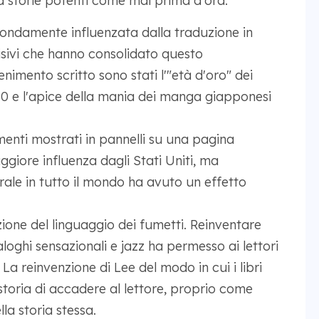
 a storie potenti come mai prima d'ora.
fondamente influenzata dalla traduzione in
isivi che hanno consolidato questo
nimento scritto sono stati l'"età d'oro" dei
30 e l'apice della mania dei manga giapponesi
enti mostrati in pannelli su una pagina
giore influenza dagli Stati Uniti, ma
rale in tutto il mondo ha avuto un effetto
zione del linguaggio dei fumetti. Reinventare
aloghi sensazionali e jazz ha permesso ai lettori
 La reinvenzione di Lee del modo in cui i libri
 storia di accadere al lettore, proprio come
a storia stessa.