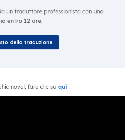
da un traduttore professionista con una
a entro 12 ore
.
osto della traduzione
hic novel, fare clic su
qui
.