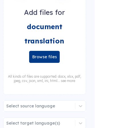
Add files for
document
translation
Browse files
All kinds of files are supported: docx, xlsx, pdf,
jpeg, csv, json, xml, ini, html... see more
Select source language
Select target language(s)