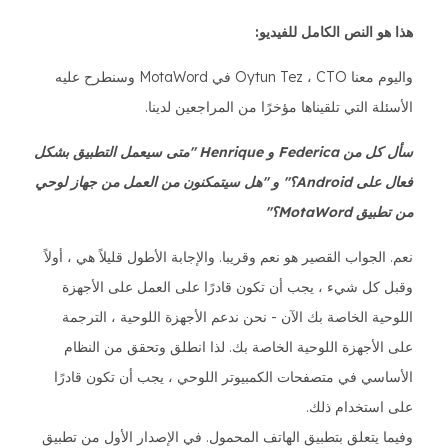
هذا هو النص الكامل للفيديو:
واليوم معنا Oytun Tez ، CTO في MotaWord وسنطرح عليه
الأسئلة التي تلقيناها مؤخرًا من المراجعين لدينا.
سأل كل من Federica و Henrique "متى سيعمل التطبيق بشكل
فعال على Android؟" و "هل سيتمكنون من العمل من جهاز لوحي
من تطبيق MotaWord؟"
نعم. الجواب القصير هو نعم وقريبا. والإجابة الأطول قليلاً هي ، أولاً
وقبل كل شيء ، يجب أن تكون قادرًا على العمل على الأجهزة
اللوحية الخاصة بك الآن - نحن ندعم الأجهزة اللوحية ، الترجمة
على الأجهزة اللوحية الخاصة بك. لذا انطلق وتحقق من النظام
الأساسي في متصفحات الكمبيوتر اللوحي ، يجب أن تكون قادرًا
على استخدام ذلك.
وفيما يتعلق بتطبيق الهاتف المحمول. في الإصدار الأول من تطبيق