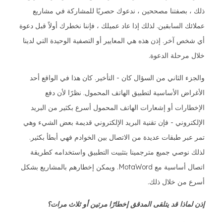
ذلك ، بصفتنا مصححين ، ندعوك حصريًا للمشاركة في مشاريع
عملائك السابقين. لذلك إذا عاد عميلك ، فإننا نخطرك أولاً قبل دعوة
أي شخص آخر. إذن هذه هي المعايير أو التصفية الوحيدة التي لدينا
خلال مرحلة الدعوة.
والجزء الثاني من السؤال كان - التأخير. كان هذا في الواقع أحد
الأغراض الأساسية لتطبيق الهاتف المحمول. نظرًا لأن دفع
الإخطارات أو إشعارات الهاتف المحمول أسرع بكثير من البريد
الإلكتروني - فإن تقنية البريد الإلكتروني قديمة بعض الشيء وهي
تمر عبر طبقات عديدة من الاتصال بين الخوادم فهي أبطأ بكثير.
لذلك نوصي جميع مترجمينا بتثبيت التطبيق واستخدامه كطريقة
اتصال أساسية مع MotaWord. ويمكن إخطارهم بالمشاريع بشكل
أسرع من خلال ذلك.
إذن لماذا قد يتلقى المدقق إخطارًا مرتين أو ثلاث مرات؟