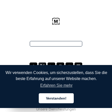
Wir verwenden Cookies, um sicherzustellen, dass Sie die
beste Erfahrung auf unserer Website machen.
Erfahren Sie mehr
UNTERNEHMEN
Verstanden!
Über uns
Deutsch
Deutsch
Deutsch
Unsere Dienstleistungen