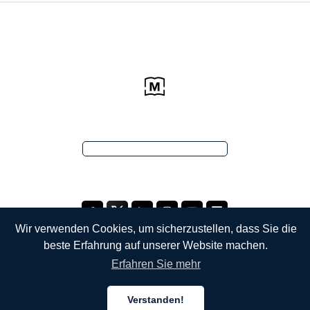
Wir verwenden Cookies, um sicherzustellen, dass Sie die
beste Erfahrung auf unserer Website machen.
Erfahren Sie mehr
UNTERNEHMEN
Verstanden!
Über uns
Deutsch
Deutsch
Deutsch