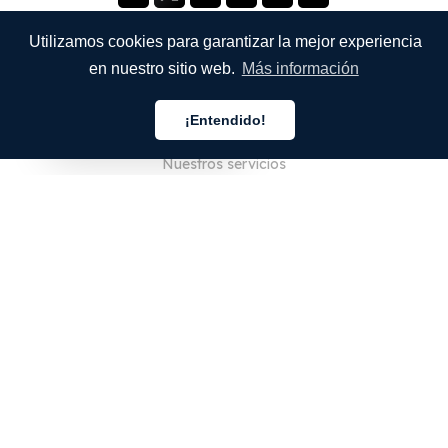
Utilizamos cookies para garantizar la mejor experiencia
en nuestro sitio web.
Más información
EMPRESA
¡Entendido!
Quiénes somos
Español
Nuestros servicios
Blog
Preguntas frecuentes
Nuestro equipo
Empleo
Legal
Póngase en contacto con nosotros