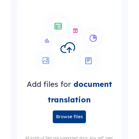
Add files for
document
translation
Browse files
All kinds of files are supported: docx, xlsx, pdf, jpeg,