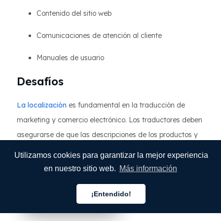
Contenido del sitio web
Comunicaciones de atención al cliente
Manuales de usuario
Desafíos
La localización
es fundamental en la traducción de
marketing y comercio electrónico. Los traductores deben
asegurarse de que las descripciones de los productos y
los mensajes de marketing se adapten a las normas y
Utilizamos cookies para garantizar la mejor experiencia
preferencias culturales del público objetivo. Esto puede
en nuestro sitio web.
Más información
implicar cambiar las expresiones idiomáticas, el humor o
incluso el nombre del producto para que se adapte mejor
¡Entendido!
Español
Español
Español
al mercado local.